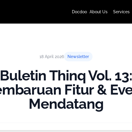
Docdoo
About Us
Services
18 April 2026
Newsletter
Buletin Thinq Vol. 13
mbaruan Fitur & Ev
Mendatang