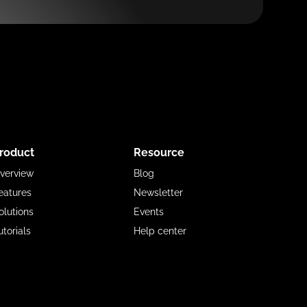
roduct
Resource
verview
Blog
eatures
Newsletter
olutions
Events
utorials
Help center