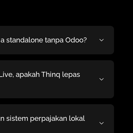
ja standalone tanpa Odoo?
Live, apakah Thinq lepas
n sistem perpajakan lokal