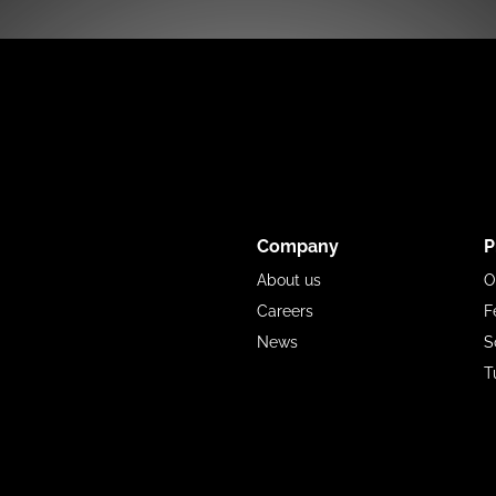
Company
P
About us
O
Careers
F
News
S
T