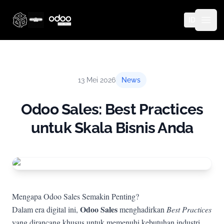
ID
Thinq Technology
Open
13 Mei 2026
News
Odoo Sales: Best Practices
untuk Skala Bisnis Anda
Mengapa Odoo Sales Semakin Penting?
Odoo Sales
Dalam era digital ini,
menghadirkan
Best Practices
yang dirancang khusus untuk memenuhi kebutuhan industri