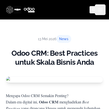
ID
Thinq Technology
Open
13 Mei 2026
News
Odoo CRM: Best Practices
untuk Skala Bisnis Anda
Mengapa Odoo CRM Semakin Penting?
Odoo CRM
Dalam era digital ini,
menghadirkan
Best
Practices
yang dirancang khusus untuk memenuhi kebutuhan