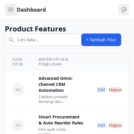
Open sidebar
Dashboard
Product Features
+ Tambah Fitur
ICON
MATERI FITUR &
FITUR
PENJELASAN
Aksi
Advanced Omni-
channel CRM
Edit
Hapus
No
Automation
Ciptakan prospek
berharga dari
sekedar gestur
sentuhan layar
pelanggan. Thinq
Smart Procurement
menenun sistem
& Auto Reorder Rules
Edit
Hapus
No
Leads intelligence
Fitur ajaib rantai
and sales pipeline